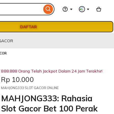
DAFTAR
 GACOR
ACOR
888.888 Orang Telah Jackpot Dalam 24 Jam Terakhir!
Price:
Rp 10.000
MAHJONG333 SLOT GACOR ONLINE
MAHJONG333: Rahasia
Slot Gacor Bet 100 Perak