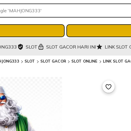
ONG333
SLOT
SLOT GACOR HARI INI
LINK SLOT
HJONG333
SLOT
SLOT GACOR
SLOT ONLINE
LINK SLOT G