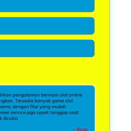
an pengalaman bermain slot online
gkan. Tersedia banyak game slot
rnama, dengan fitur yang mudah
mer service juga cepat tanggap saat
k dicoba.
- Reza