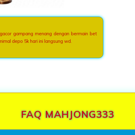
 gacor gampang menang dengan bermain bet
nimal depo 5k hari ini langsung wd.
FAQ MAHJONG333